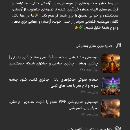
در رها باش مجموعه‌ای از موسیقی‌های آرامش‌بخش، مانتراها و
فرکانس‌های الهام‌بخش گردآوری شده تا تجربه‌ای متفاوت از آرامش،
مدیتیشن و خوابی عمیق را برای شما فراهم کند.
ما در رها باش
تلاش می‌کنیم فضایی سرشار از حس خوب، آرامش و رهایی برای ذهن
و روح شما خلق کنیم.
جدیدترین های رهاباش
موسیقی مدیتیشن و حمام فرکانسی سه چاکرای پایینی |
چاکرای ریشه، چاکرای خاجی و چاکرای شبکه خورشیدی
برای رهایی از ترس، اضطراب و نگرانی
ریال
260.000
حمام صوتی چاکراهای بالا | چاکرای قلب، گلو، چشم
سوم و تاج سر با صداهای تبتی
ریال
346.000
موسیقی مدیتیشن ۴۳۲ هرتز با فلوت هندی | آرامش،
تمرکز و ریلکسیشن
ریال
274.000
دارای نماد اعتماد الکترونیکی