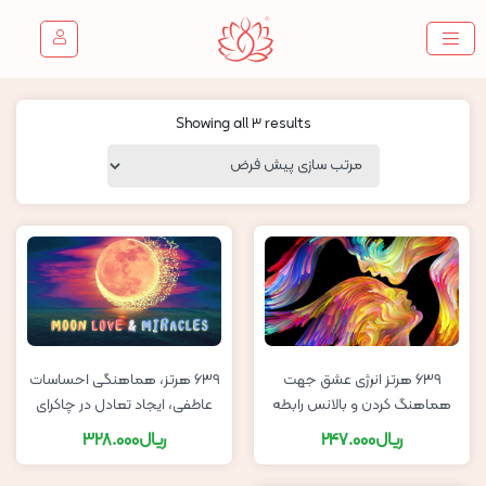
Showing all 3 results
639 هرتز انرژی عشق جهت
639 هرتز، هماهنگی احساسات
هماهنگ کردن و بالانس رابطه
عاطفی، ایجاد تعادل در چاکرای
عاطفی بین مرد و زن
قلب
ریال
247.000
ریال
328.000