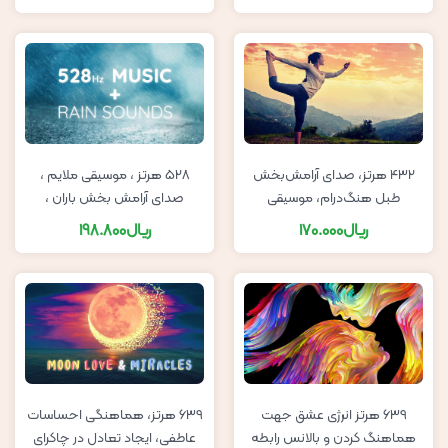
432 هرتز، صدای آرامش‌بخش
528 هرتز ، موسیقی ملایم ،
طبل هنگ‌درام، موسیقی
صدای آرامش بخش باران ،
پس‌زمینه برای یوگا
موسیقی معنوی
ریال
170.000
ریال
198.800
639 هرتز انرژی عشق جهت
639 هرتز، هماهنگی احساسات
هماهنگ کردن و بالانس رابطه
عاطفی، ایجاد تعادل در چاکرای