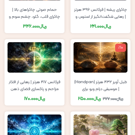
چاکرای ریشه | فرکانس ۳۹۶ هرتز
حمام صوتی چاکراهای بالا |
| رهایی شگفت‌انگیز از استرس و
چاکرای قلب، گلو، چشم سوم و
تجربه عمیق حس امنیت
تاج سر با صداهای تبتی
ریال
241.000
ریال
346.000
٪10
طبل آویز ۴۳۲ هرتز (Handpan)
فرکانس ۴۱۷ هرتز | رهایی از افکار
| موسیقی درام ویو برای
مزاحم و پاکسازی فضای ذهن
مدیتیشن، یوگا، آرامش، پاکسازی
ریال
250.000
ریال
170.000
ریال
277.000
هاله و افزایش ارتعاش