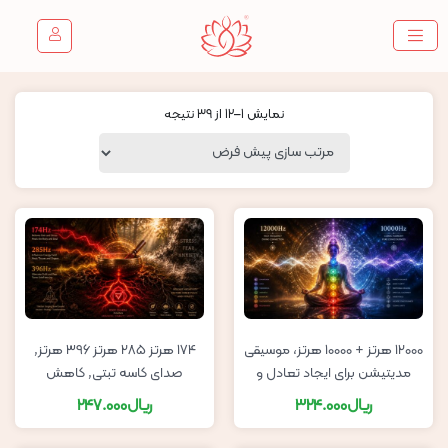
نمایش 1–12 از 39 نتیجه
12000 هرتز + 10000 هرتز، موسیقی
174 هرتز 285 هرتز 396 هرتز,
مدیتیشن برای ایجاد تعادل و
صدای کاسه تبتی, کاهش
هماهنگی در 7 چاکرا
استرس, بازکردن چاکرا ریشه
ریال
324.000
ریال
247.000