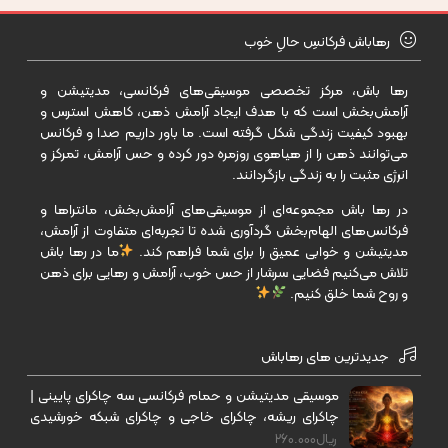
رهاباش فرکانسِ حالِ خوب
رها باش، مرکز تخصصی موسیقی‌های فرکانسی، مدیتیشن و
آرامش‌بخش است که با هدف ایجاد آرامش ذهن، کاهش استرس و
بهبود کیفیت زندگی شکل گرفته است. ما باور داریم صدا و فرکانس
می‌توانند ذهن را از هیاهوی روزمره دور کرده و حس آرامش، تمرکز و
انرژی مثبت را به زندگی بازگردانند.
در رها باش مجموعه‌ای از موسیقی‌های آرامش‌بخش، مانتراها و
فرکانس‌های الهام‌بخش گردآوری شده تا تجربه‌ای متفاوت از آرامش،
مدیتیشن و خوابی عمیق را برای شما فراهم کند.
ما در رها باش
تلاش می‌کنیم فضایی سرشار از حس خوب، آرامش و رهایی برای ذهن
و روح شما خلق کنیم.
جدیدترین های رهاباش
موسیقی مدیتیشن و حمام فرکانسی سه چاکرای پایینی |
چاکرای ریشه، چاکرای خاجی و چاکرای شبکه خورشیدی
برای رهایی از ترس، اضطراب و نگرانی
ریال
260.000