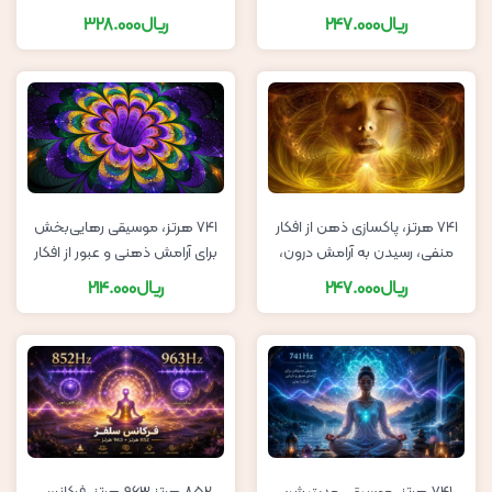
عاطفی بین مرد و زن
قلب
ریال
247.000
ریال
328.000
741 هرتز، پاکسازی ذهن از افکار
741 هرتز، موسیقی رهایی‌بخش
منفی، رسیدن به آرامش درون،
برای آرامش ذهنی و عبور از افکار
موسیقی مدیتیشن
منفی
ریال
247.000
ریال
214.000