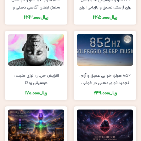
741 هرتز، موسیقی مدیتیشن
852 هرتز 963 هرتز، فرکانس
برای آرامش عمیق و بازیابی انرژی
سلفژ، ارتقای آگاهی ذهنی و
درونی
بیداری بینش
ریال
245.000
ریال
243.000
852 هرتز، خوابی عمیق و آرام،
افزایش جریان انرژی مثبت ،
تجدید قوای ذهنی در خواب،
موسیقی یوگا
موسیقی شبانه
ریال
249.000
ریال
170.000