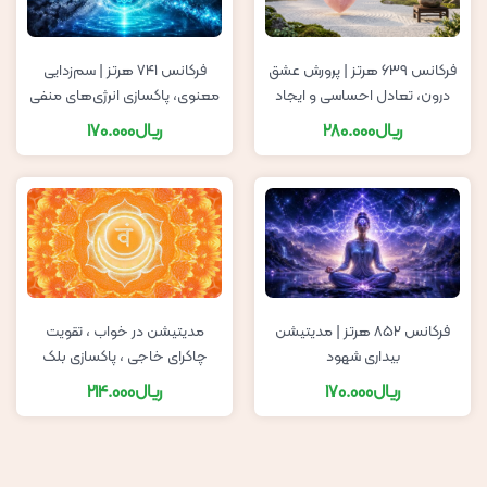
فرکانس ۶۳۹ هرتز | پرورش عشق
فرکانس ۷۴۱ هرتز | سم‌زدایی
درون، تعادل احساسی و ایجاد
معنوی، پاکسازی انرژی‌های منفی
فضای امن ذهنی
و شفافیت بیان | چاکرای گلو
ریال
280.000
ریال
170.000
فرکانس 852 هرتز | مدیتیشن
مدیتیشن در خواب ، تقویت
بیداری شهود
چاکرای خاجی ، پاکسازی بلک
های احساسی
ریال
170.000
ریال
214.000