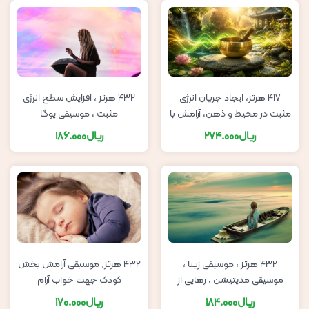
417 هرتز، ایجاد جریان انرژی
432 هرتز ، افزایش سطح انرژی
مثبت در محیط و ذهن، آرامش با
مثبت ، موسیقی یوگا
صدای کاسه تبتی
ریال
274.000
ریال
186.000
432 هرتز ، موسیقی زیبا ،
432 هرتز, موسیقی آرامش بخش
موسیقی مدیتیشن ، رهایی از
کودک جهت خواب آرام
استرس
ریال
184.000
ریال
170.000