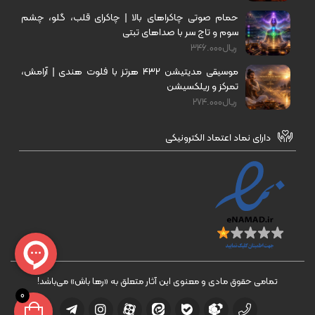
حمام صوتی چاکراهای بالا | چاکرای قلب، گلو، چشم
سوم و تاج سر با صداهای تبتی
ریال
346.000
موسیقی مدیتیشن ۴۳۲ هرتز با فلوت هندی | آرامش،
تمرکز و ریلکسیشن
ریال
274.000
دارای نماد اعتماد الکترونیکی
تمامی حقوق مادی و معنوی این آثار متعلق به «رها باش» می‌باشد!
0